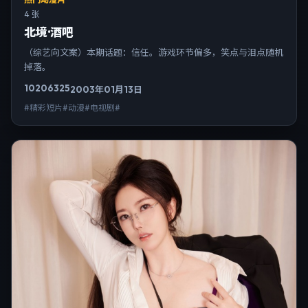
4 张
北境·酒吧
（综艺向文案）本期话题：信任。游戏环节偏多，笑点与泪点随机
掉落。
10206
325
2003年01月13日
#精彩短片#动漫#电视剧#