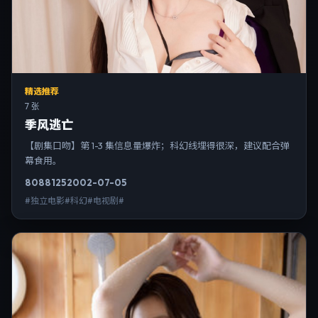
精选推荐
7 张
季风逃亡
【剧集口吻】第 1-3 集信息量爆炸；科幻线埋得很深，建议配合弹
幕食用。
8088
125
2002-07-05
#独立电影#科幻#电视剧#