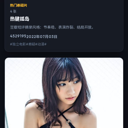
热门悬疑片
4 张
热键孤岛
豆瓣短评摘录风格：节奏稳、表演炸裂、结局开放。
4529
195
2022年07月03日
#独立电影#悬疑#动漫#