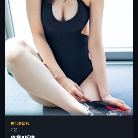
热门奇幻片
7 张
终章8桥梁