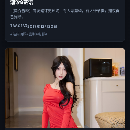
潮汐8密语
（简介暂缺）网友短评更热闹：有人夸剪辑，有人嫌节奏；建议自
己判断。
7880
183
2017年12月20日
#经典回顾#喜剧#电影#