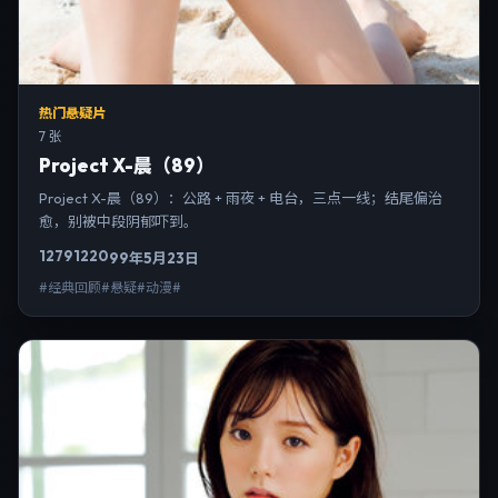
热门悬疑片
7 张
Project X-晨（89）
Project X-晨（89）：公路 + 雨夜 + 电台，三点一线；结尾偏治
愈，别被中段阴郁吓到。
12791
220
99年5月23日
#经典回顾#悬疑#动漫#