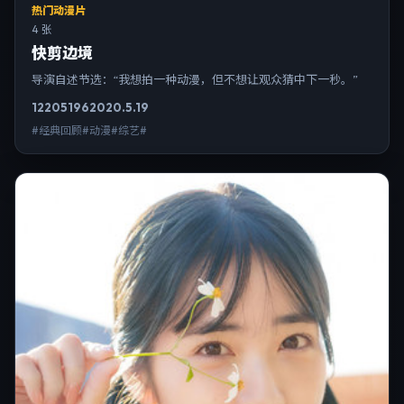
热门动漫片
4 张
快剪边境
导演自述节选：“我想拍一种动漫，但不想让观众猜中下一秒。”
12205
196
2020.5.19
#经典回顾#动漫#综艺#