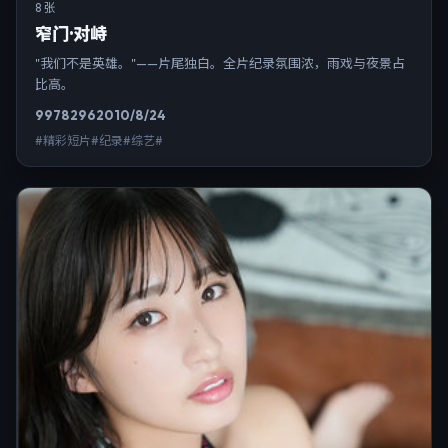
8 张
窄门·对峙
"我们不是英雄。"——片尾独白。全片纪录氛围浓，雨戏与夜景占
比高。
9978
296
2010/8/24
#精彩短片#纪录#综艺#