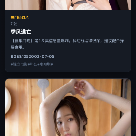
热门科幻片
7 张
季风逃亡
【剧集口吻】第 1-3 集信息量爆炸；科幻线埋得很深，建议配合弹
幕食用。
8088
125
2002-07-05
#独立电影#科幻#电视剧#