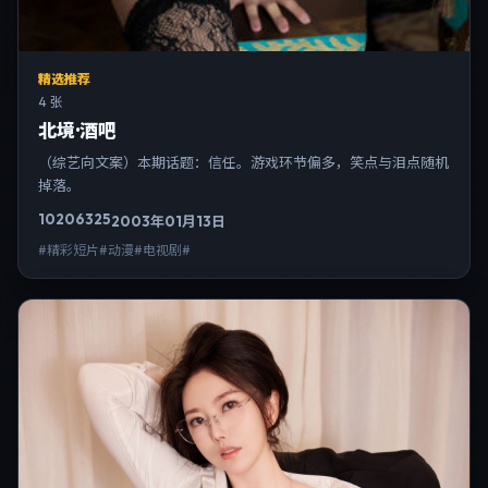
精选推荐
4 张
北境·酒吧
（综艺向文案）本期话题：信任。游戏环节偏多，笑点与泪点随机
掉落。
10206
325
2003年01月13日
#精彩短片#动漫#电视剧#